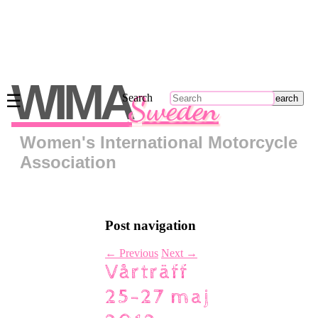
Main
menu
WIMA
Sweden
☰
Search
Skip
to
primary
Women's International Motorcycle
content
Skip
Association
to
secondary
content
Om
Post navigation
oss
Kontakt
←
Previous
Next
→
Vårträff
Regionsrepresentanter
Bli
25-27 maj
medlem
Klädkollektion