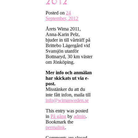
2012
I
backspegeln
Posted on
24
September, 2012
På
gång
Årets Wima 2011,
Anna-Karin Pelz,
bjuder in till vårträff på
Brittebo Lägergård vid
Svansjön utanför
Bottnaryd, 30 km väster
om Jönköping.
Mer info och anmälan
har skickats ut via e-
post.
Misstänker du att du
inte fått infon, maila till
info@wimasweden.se
This entry was posted
in
På gång
by
admin
.
Bookmark the
permalink
.
Comments are closed.