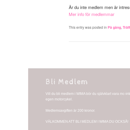
Är du inte medlem men är intre
Mer info för medlemmar
This entry was posted in
På gång
,
Träf
Bli Medlem
Vill du bli medlem i WIMA bör du självklart vara mc-i
egen motorcykel.
Medlemsavgiften är 200 kronor.
VÄLKOMMEN ATT BLI MEDLEM I WIMA DU OCKSÅ!