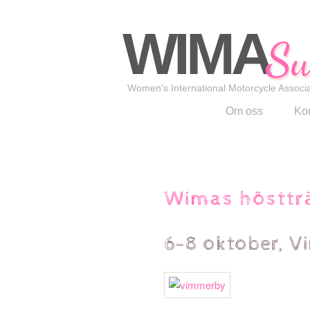
WIMA
Sw
Women's International Motorcycle Associa
Om oss
Kon
Wimas hösttr
6-8 oktober, 