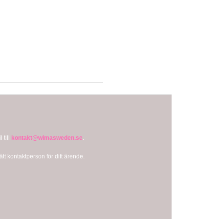
 till
kontakt@wimasweden.se
.
 rätt kontaktperson för ditt ärende.