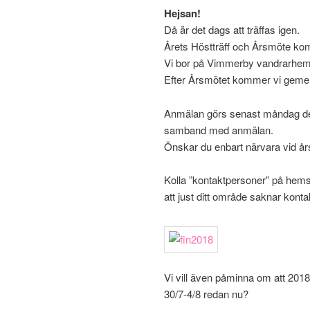
Hejsan!
Då är det dags att träffas igen.
Årets Höstträff och Årsmöte ko
Vi bor på Vimmerby vandrarhem d
Efter Årsmötet kommer vi gemensa
Anmälan görs senast måndag den
samband med anmälan.
Önskar du enbart närvara vid år
Kolla ”kontaktpersoner” på hem
att just ditt område saknar konta
Vi vill även påminna om att 2018 å
30/7-4/8 redan nu?