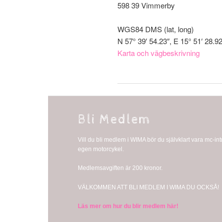
598 39 Vimmerby
WGS84 DMS (lat, long)
N 57° 39′ 54.23″, E 15° 51′ 28.92
Karta och vägbeskrivning
Bli Medlem
Vill du bli medlem i WIMA bör du självklart vara mc-i
egen motorcykel.
Medlemsavgiften är 200 kronor.
VÄLKOMMEN ATT BLI MEDLEM I WIMA DU OCKSÅ!
Läs mer om hur du blir medlem här!