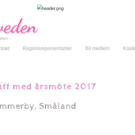
eden
tion
takt
Regionsrepresentanter
Bli medlem
Klädk
äff med årsmöte 2017
Vimmerby, Småland