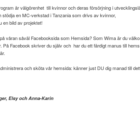
rogram är välgörenhet till kvinnor och deras försörjning i utvecklings
h stödja en MC-verkstad i Tanzania som drivs av kvinnor,
u en bild av projektet!
koll på våran såväl Facebooksida som Hemsida? Som Wima är du välk
 På Facebook skriver du själv och har du ett färdigt manus till hems
är.
 administrera och sköta vår hemsida: känner just DU dig manad till 
Inger, Elsy och Anna-Karin