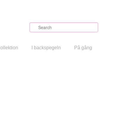
Search
ollektion
I backspegeln
På gång