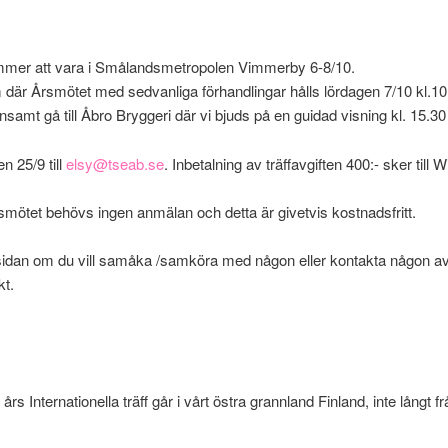
mmer att vara i Smålandsmetropolen Vimmerby 6-8/10.
är Årsmötet med sedvanliga förhandlingar hålls lördagen 7/10 kl.10
mt gå till Åbro Bryggeri där vi bjuds på en guidad visning kl. 15.30
 25/9 till
elsy@tseab.se
. Inbetalning av träffavgiften 400:- sker till
smötet behövs ingen anmälan och detta är givetvis kostnadsfritt.
sidan om du vill samåka /samköra med någon eller kontakta någon av
kt.
rs Internationella träff går i vårt östra grannland Finland, inte långt 