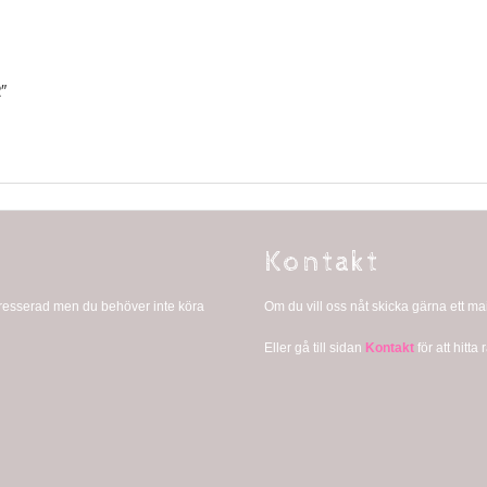
″
Kontakt
ntresserad men du behöver inte köra
Om du vill oss nåt skicka gärna ett mail
Eller gå till sidan
Kontakt
för att hitta