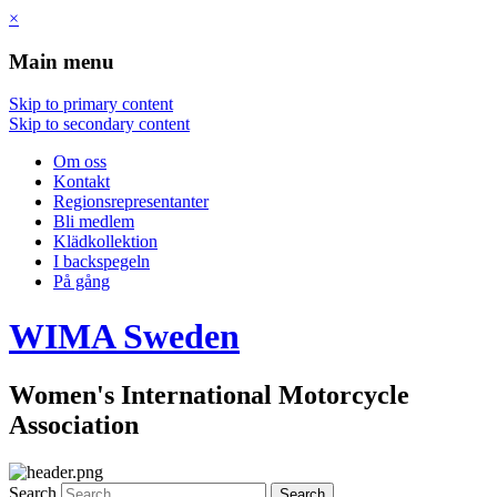
×
Main menu
Skip to primary content
Skip to secondary content
Om oss
Kontakt
Regionsrepresentanter
Bli medlem
Klädkollektion
I backspegeln
På gång
WIMA
Sweden
Women's International Motorcycle
Association
Search