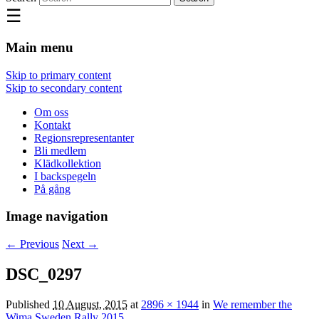
☰
Main menu
Skip to primary content
Skip to secondary content
Om oss
Kontakt
Regionsrepresentanter
Bli medlem
Klädkollektion
I backspegeln
På gång
Image navigation
← Previous
Next →
DSC_0297
Published
10 August, 2015
at
2896 × 1944
in
We remember the
Wima Sweden Rally 2015