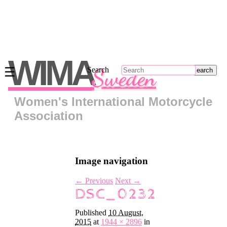
Main
menu
WIMA
Sweden
☰
Search
Skip
to
primary
Women's International Motorcycle
content
Skip
Association
to
secondary
content
Om
Image navigation
oss
Kontakt
← Previous
Next →
DSC_0232
Regionsrepresentanter
Bli
Published
10 August,
medlem
2015
at
1944 × 2896
in
Klädkollektion