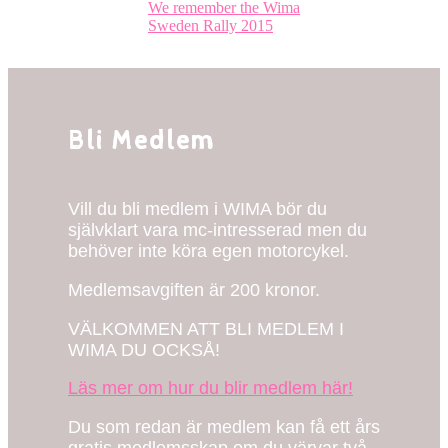
We remember the Wima
I
Sweden Rally 2015
backspegeln
På
gång
Bli Medlem
Vill du bli medlem i WIMA bör du
självklart vara mc-intresserad men du
behöver inte köra egen motorcykel.
Medlemsavgiften är 200 kronor.
VÄLKOMMEN ATT BLI MEDLEM I
WIMA DU OCKSÅ!
Läs mer om hur du blir medlem här!
Du som redan är medlem kan få ett års
gratis medlemsskap om du värvar två