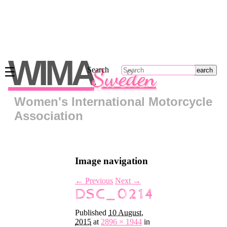
Main
menu
WIMA
Sweden
☰
Search
Skip
to
primary
Women's International Motorcycle
content
Skip
Association
to
secondary
content
Om
Image navigation
oss
Kontakt
← Previous
Next →
DSC_0214
Regionsrepresentanter
Bli
Published
10 August,
medlem
2015
at
2896 × 1944
in
Klädkollektion