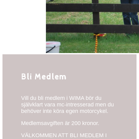
Bli Medlem
Vill du bli medlem i WIMA bör du
självklart vara mc-intresserad men du
behöver inte köra egen motorcykel.
Medlemsavgiften är 200 kronor.
VÄLKOMMEN ATT BLI MEDLEM I