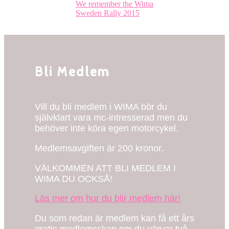
We remember the Wima
I
Sweden Rally 2015
backspegeln
På
gång
Bli Medlem
Vill du bli medlem i WIMA bör du
självklart vara mc-intresserad men du
behöver inte köra egen motorcykel.
Medlemsavgiften är 200 kronor.
VÄLKOMMEN ATT BLI MEDLEM I
WIMA DU OCKSÅ!
Läs mer om hur du blir medlem här!
Du som redan är medlem kan få ett års
gratis medlemsskap om du värvar två