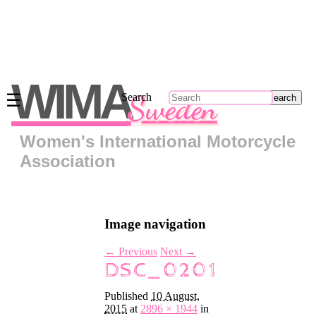
Main
menu
WIMA
Sweden
☰
Search
Skip
to
primary
Women's International Motorcycle
content
Skip
Association
to
secondary
content
Om
Image navigation
oss
Kontakt
← Previous
Next →
DSC_0201
Regionsrepresentanter
Bli
Published
10 August,
medlem
2015
at
2896 × 1944
in
Klädkollektion