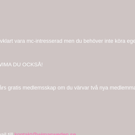
älvklart vara mc-intresserad men du behöver inte köra eg
WIMA DU OCKSÅ!
års gratis medlemsskap om du värvar två nya medlemma
il till
kontakt@wimasweden.se
.