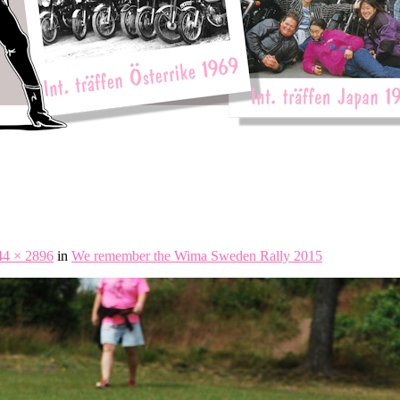
44 × 2896
in
We remember the Wima Sweden Rally 2015