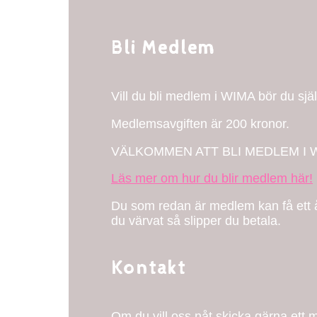
Bli Medlem
Vill du bli medlem i WIMA bör du sj
Medlemsavgiften är 200 kronor.
VÄLKOMMEN ATT BLI MEDLEM I 
Läs mer om hur du blir medlem här!
Du som redan är medlem kan få ett 
du värvat så slipper du betala.
Kontakt
Om du vill oss nåt skicka gärna ett ma