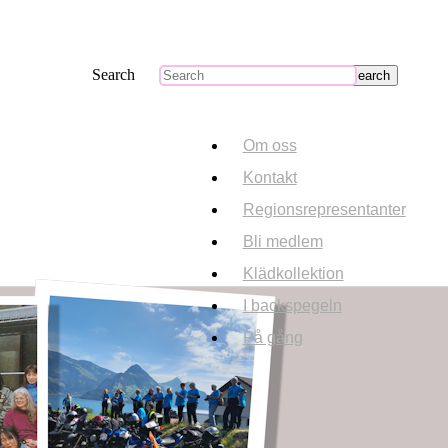
Search
Om oss
Kontakt
Regionsrepresentanter
Bli medlem
Klädkollektion
I backspegeln
På gång