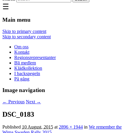
☰
Main menu
Skip to primary content
Skip to secondary content
Om oss
Kontakt
Regionsrepresentanter
Bli medlem
Klädkollektion
I backspegeln
På gång
Image navigation
← Previous
Next →
DSC_0183
Published
10 August, 2015
at
2896 × 1944
in
We remember the
Wima Sweden Rally 2015