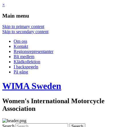
×
Main menu
Skip to primary content
Skip to secondary content
Om oss
Kontakt
Regionsrepresentanter
Bli medlem
Klädkollektion
I backspegeln
På gång
WIMA
Sweden
Women's International Motorcycle
Association
Search