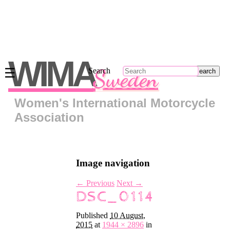
Main
menu
WIMA
Sweden
☰
Search
Skip
to
primary
Women's International Motorcycle
content
Skip
Association
to
secondary
content
Om
Image navigation
oss
Kontakt
← Previous
Next →
DSC_0114
Regionsrepresentanter
Bli
Published
10 August,
medlem
2015
at
1944 × 2896
in
Klädkollektion