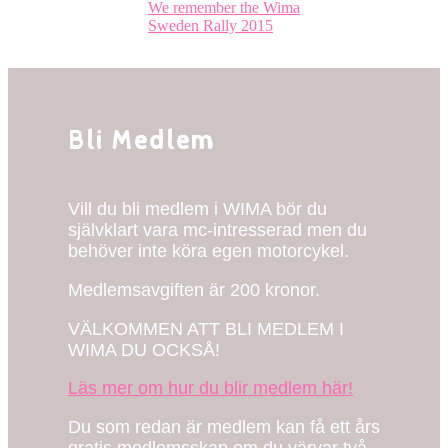
We remember the Wima
I
Sweden Rally 2015
backspegeln
På
gång
Bli Medlem
Vill du bli medlem i WIMA bör du
självklart vara mc-intresserad men du
behöver inte köra egen motorcykel.
Medlemsavgiften är 200 kronor.
VÄLKOMMEN ATT BLI MEDLEM I
WIMA DU OCKSÅ!
Läs mer om hur du blir medlem här!
Du som redan är medlem kan få ett års
gratis medlemsskap om du värvar två