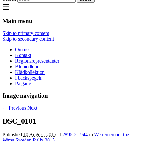
☰
Main menu
Skip to primary content
Skip to secondary content
Om oss
Kontakt
Regionsrepresentanter
Bli medlem
Klädkollektion
I backspegeln
På gång
Image navigation
← Previous
Next →
DSC_0101
Published
10 August, 2015
at
2896 × 1944
in
We remember the
Wima Sweden Rally 2015