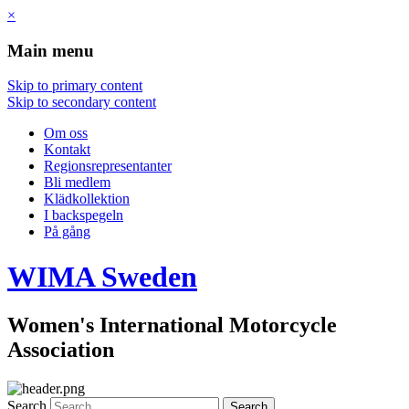
×
Main menu
Skip to primary content
Skip to secondary content
Om oss
Kontakt
Regionsrepresentanter
Bli medlem
Klädkollektion
I backspegeln
På gång
WIMA
Sweden
Women's International Motorcycle
Association
Search