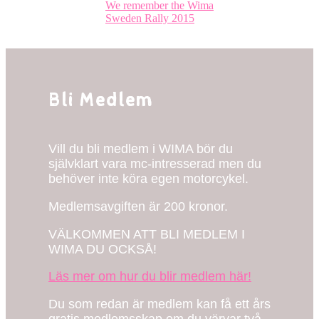
We remember the Wima
I
Sweden Rally 2015
backspegeln
På
gång
Bli Medlem
Vill du bli medlem i WIMA bör du
självklart vara mc-intresserad men du
behöver inte köra egen motorcykel.
Medlemsavgiften är 200 kronor.
VÄLKOMMEN ATT BLI MEDLEM I
WIMA DU OCKSÅ!
Läs mer om hur du blir medlem här!
Du som redan är medlem kan få ett års
gratis medlemsskap om du värvar två