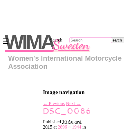
Main
menu
WIMA
Sweden
☰
Search
Skip
to
primary
Women's International Motorcycle
content
Skip
Association
to
secondary
content
Om
Image navigation
oss
Kontakt
← Previous
Next →
DSC_0086
Regionsrepresentanter
Bli
Published
10 August,
medlem
2015
at
2896 × 1944
in
Klädkollektion