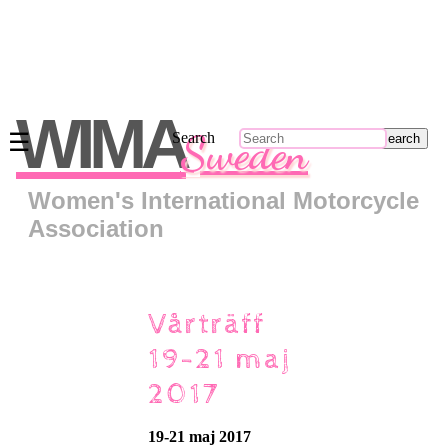
Main
menu
WIMA
Sweden
☰
Search
Skip
to
primary
Women's International Motorcycle
content
Skip
Association
to
secondary
content
Om
Vårträff
oss
19-21 maj
Kontakt
Regionsrepresentanter
2017
Bli
medlem
19-21 maj 2017
Klädkollektion