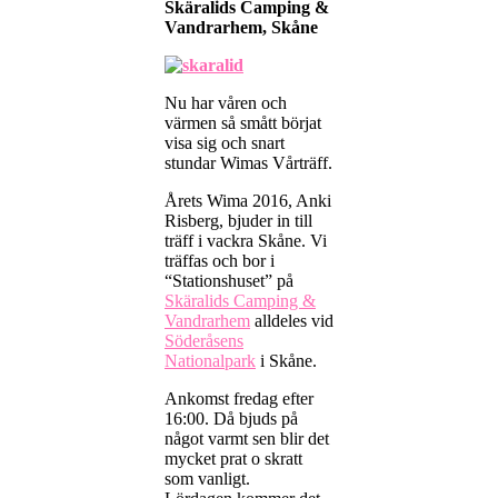
Skä
ralids Camping &
I
Vandrarhem, Skåne
backspegeln
På
gång
Nu har våren och
värmen så smått börjat
visa sig och snart
stundar Wimas Vårträff.
Årets Wima 2016, Anki
Risberg, bjuder in till
träff i vackra Skåne. Vi
träffas och bor i
“Stationshuset” på
Skäralids Camping &
Vandrarhem
alldeles vid
Söderåsens
Nationalpark
i Skåne.
Ankomst fredag efter
16:00. Då bjuds på
något varmt sen blir det
mycket prat o skratt
som vanligt.