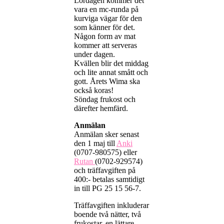
Lördagen kommer det
vara en mc-runda på
kurviga vägar för den
som känner för det.
Någon form av mat
kommer att serveras
under dagen.
Kvällen blir det middag
och lite annat smått och
gott. Årets Wima ska
också koras!
Söndag frukost och
därefter hemfärd.
Anmälan
Anmälan sker senast
den 1 maj till
Anki
(0707-980575) eller
Rutan
(0702-929574)
och träffavgiften på
400:- betalas samtidigt
in till PG 25 15 56-7.
Träffavgiften inkluderar
boende två nätter, två
frukostar, en lättare