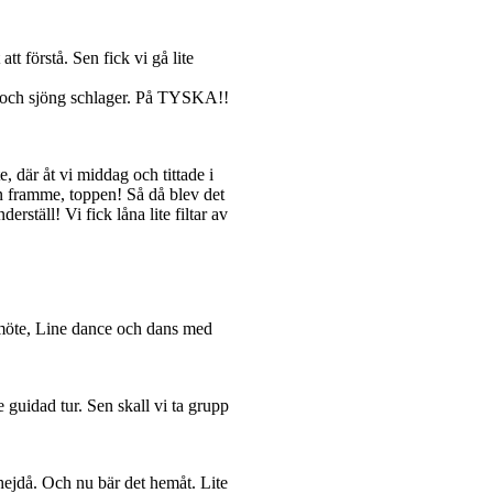
tt förstå. Sen fick vi gå lite
ner och sjöng schlager. På TYSKA!!
, där åt vi middag och tittade i
len framme, toppen! Så då blev det
derställ! Vi fick låna lite filtar av
möte, Line dance och dans med
te guidad tur. Sen skall vi ta grupp
hejdå. Och nu bär det hemåt. Lite