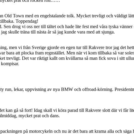
h mycket prat och rocken roll……
inn Old Town med en engelstalande tolk. Mycket trevligt och väldigt lätt a
 tillbaka. Toppendag!
nd. Sen drog vi oss ner till tältet och hade lite fest med våra tyska vän
jag skulle träna till nästa år så jag kunde vara med att sjunga.
, men vi från Sverige gjorde en egen tur till Rakvere tror jag det hette
 var bara att plocka fram regnstället. Men när vi kom tillbaka så var so
ket trevligt. Det var riktigt kallt om kvällarna så man fick sova i sitt ullun
 kompisar.
ity run, lekar, uppvisning av nya BMW och offroad-körning. President
t kan gå så fort! Idag skall vi köra parad till Rakvere slott där vi får li
rvälmiddag, mycket prat och dans.
 packningen på motorcykeln och nu är det bara att krama alla och säga 