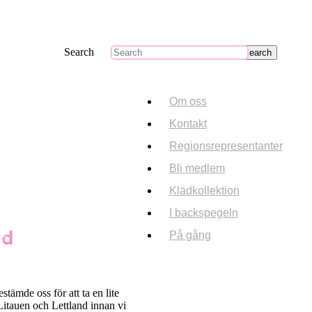
Search
Om oss
Kontakt
Regionsrepresentanter
Bli medlem
Klädkollektion
I backspegeln
nd
På gång
estämde oss för att ta en lite
 Litauen och Lettland innan vi