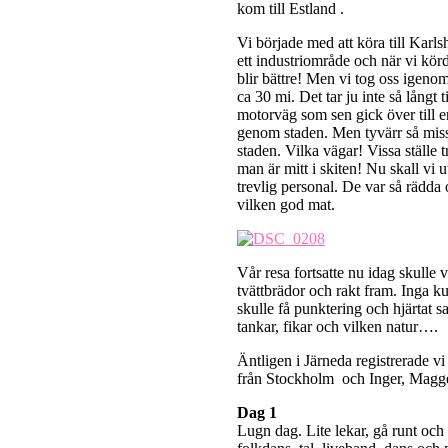
kom till Estland .
Vi började med att köra till Karls
ett industriområde och när vi körde
blir bättre! Men vi tog oss igenom
ca 30 mi. Det tar ju inte så lång
motorväg som sen gick över till en
genom staden. Men tyvärr så missa
staden. Vilka vägar! Vissa ställe
man är mitt i skiten! Nu skall vi 
trevlig personal. De var så rädda 
vilken god mat.
Vår resa fortsatte nu idag skulle v
tvättbrädor och rakt fram. Inga ku
skulle få punktering och hjärtat s
tankar, fikar och vilken natur….
Äntligen i Järneda registrerade v
från Stockholm och Inger, Magge
Dag 1
Lugn dag. Lite lekar, gå runt oc