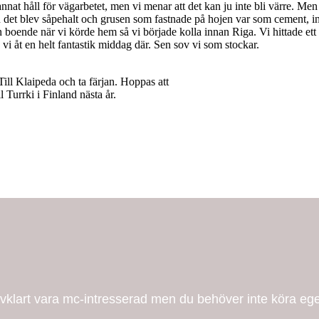
annat håll för vägarbetet, men vi menar att det kan ju inte bli värre. Men
en det blev såpehalt och grusen som fastnade på hojen var som cement, in
boende när vi körde hem så vi började kolla innan Riga. Vi hittade ett
h vi åt en helt fantastik middag där. Sen sov vi som stockar.
Till Klaipeda och ta färjan. Hoppas att
 Turrki i Finland nästa år.
älvklart vara mc-intresserad men du behöver inte köra eg