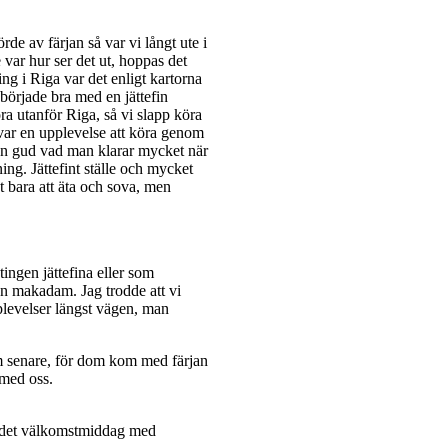
rde av färjan så var vi långt ute i
e var hur ser det ut, hoppas det
ing i Riga var det enligt kartorna
 började bra med en jättefin
öra utanför Riga, så vi slapp köra
 var en upplevelse att köra genom
men gud vad man klarar mycket när
ing. Jättefint ställe och mycket
t bara att äta och sova, men
tingen jättefina eller som
ren makadam. Jag trodde att vi
pplevelser längst vägen, man
kom senare, för dom kom med färjan
med oss.
ar det välkomstmiddag med