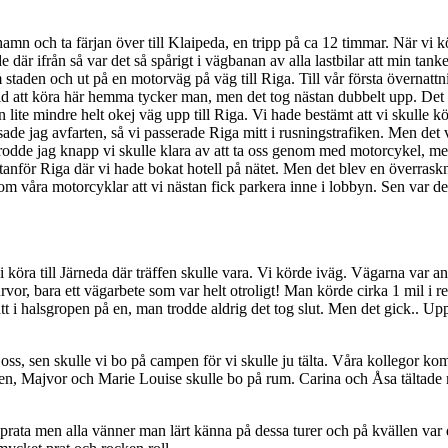
hamn och ta färjan över till Klaipeda, en tripp på ca 12 timmar. När vi kö
 där ifrån så var det så spårigt i vägbanan av alla lastbilar att min tank
 staden och ut på en motorväg på väg till Riga. Till vår första övernattn
t tid att köra här hemma tycker man, men det tog nästan dubbelt upp. Det
 lite mindre helt okej väg upp till Riga. Vi hade bestämt att vi skulle k
de jag avfarten, så vi passerade Riga mitt i rusningstrafiken. Men det
 trodde jag knapp vi skulle klara av att ta oss genom med motorcykel, 
utanför Riga där vi hade bokat hotell på nätet. Men det blev en överraskn
om våra motorcyklar att vi nästan fick parkera inne i lobbyn. Sen var de
i köra till Järneda där träffen skulle vara. Vi körde iväg. Vägarna var an
rvor, bara ett vägarbete som var helt otroligt! Man körde cirka 1 mil i 
att i halsgropen på en, man trodde aldrig det tog slut. Men det gick.. U
i oss, sen skulle vi bo på campen för vi skulle ju tälta. Våra kollegor 
n, Majvor och Marie Louise skulle bo på rum. Carina och Åsa tältade 
h prata men alla vänner man lärt känna på dessa turer och på kvällen v